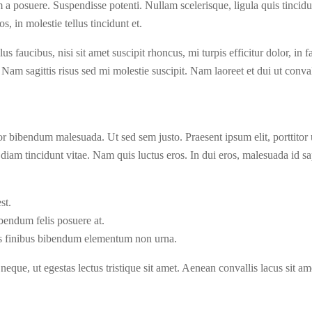
 a posuere. Suspendisse potenti. Nullam scelerisque, ligula quis tincidu
 in molestie tellus tincidunt et.
llus faucibus, nisi sit amet suscipit rhoncus, mi turpis efficitur dolor, i
. Nam sagittis risus sed mi molestie suscipit. Nam laoreet et dui ut con
 bibendum malesuada. Ut sed sem justo. Praesent ipsum elit, porttitor ult
iam tincidunt vitae. Nam quis luctus eros. In dui eros, malesuada id s
st.
bendum felis posuere at.
us finibus bibendum elementum non urna.
s neque, ut egestas lectus tristique sit amet. Aenean convallis lacus sit 