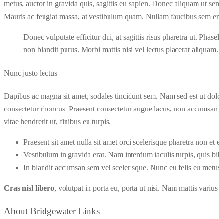
metus, auctor in gravida quis, sagittis eu sapien. Donec aliquam ut sem
Mauris ac feugiat massa, at vestibulum quam. Nullam faucibus sem eros,
Donec vulputate efficitur dui, at sagittis risus pharetra ut. Phase
non blandit purus. Morbi mattis nisi vel lectus placerat aliquam
Nunc justo lectus
Dapibus ac magna sit amet, sodales tincidunt sem. Nam sed est ut dolor
consectetur rhoncus. Praesent consectetur augue lacus, non accumsan d
vitae hendrerit ut, finibus eu turpis.
Praesent sit amet nulla sit amet orci scelerisque pharetra non et e
Vestibulum in gravida erat. Nam interdum iaculis turpis, quis bi
In blandit accumsan sem vel scelerisque. Nunc eu felis eu met
Cras nisl libero
, volutpat in porta eu, porta ut nisi. Nam mattis variu
About Bridgewater Links