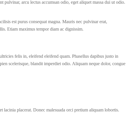
nt pulvinar, arcu lectus accumsan odio, eget aliquet massa dui ut odio.
n facilisis est purus consequat magna. Mauris nec pulvinar erat,
vallis. Etiam maximus tempor diam ac dignissim.
ricies felis in, eleifend eleifend quam. Phasellus dapibus justo in
apien scelerisque, blandit imperdiet odio. Aliquam neque dolor, congue
amet lacinia placerat. Donec malesuada orci pretium aliquam lobortis.